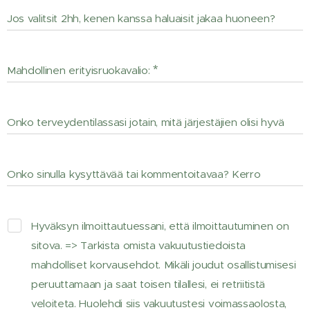
Jos valitsit 2hh, kenen kanssa haluaisit jakaa huoneen?
Mahdollinen erityisruokavalio:
Onko terveydentilassasi jotain, mitä järjestäjien olisi hyvä
tietää?
Onko sinulla kysyttävää tai kommentoitavaa? Kerro
ihmeessä!
Hyväksyn ilmoittautuessani, että ilmoittautuminen on
sitova. => Tarkista omista vakuutustiedoista
mahdolliset korvausehdot. Mikäli joudut osallistumisesi
peruuttamaan ja saat toisen tilallesi, ei retriitistä
veloiteta. Huolehdi siis vakuutustesi voimassaolosta,